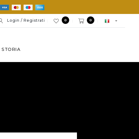
0
0
Login / Registrati
 STORIA