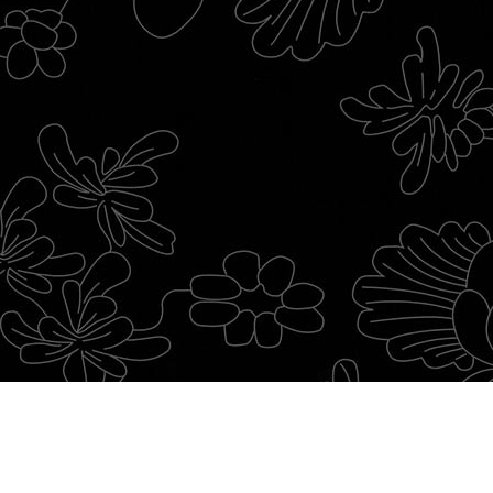
© Cooperativa Ceramica d'Imola S.c.
P. IVA IT