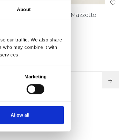
About
Set da Dessert Mazzetto
SEMZ010
se our traffic. We also share
ers who may combine it with
 services.
€ 610,56
Marketing
VEDI DETTAGLI
Allow all