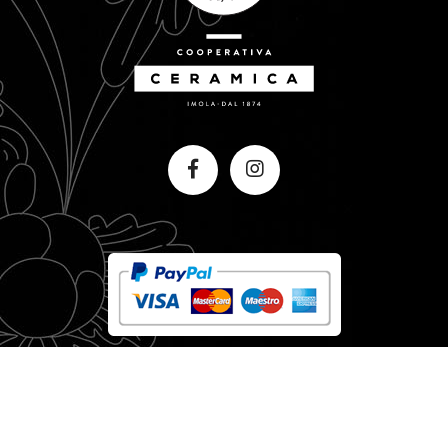
00498281203
Note legali
Cookie policy
Informativa estesa a