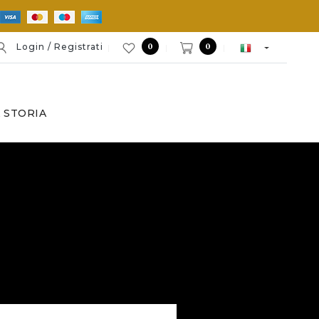
0
0
Login / Registrati
 STORIA