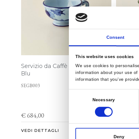
Consent
This website uses cookies
Servizio da Caffè Garofano
Servizio
We use cookies to personalise
information about your use of 
Blu
Imola
information that you’ve provid
SEGB003
SEGI003
Consent
Necessary
Selection
€ 684,00
€ 684,0
VEDI DETTAGLI
VEDI DE
Deny