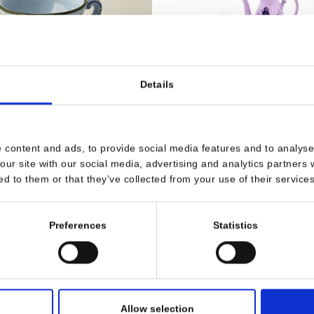
Details
 da Caffè Garofano
Servizio da caffè compl
 content and ads, to provide social media features and to analyse 
our site with our social media, advertising and analytics partners
Garofano Lavì
ed to them or that they’ve collected from your use of their services
GLCAF
Preferences
Statistics
0
€ 686,40
TTAGLI
VEDI DETTAGLI
Allow selection