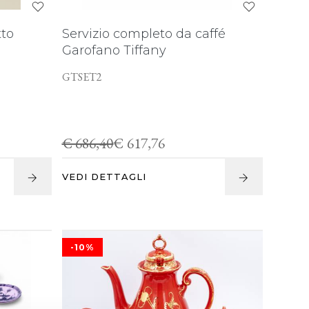
tto
Servizio completo da caffé
Garofano Tiffany
GTSET2
€ 686,40
€ 617,76
VEDI DETTAGLI
-10%