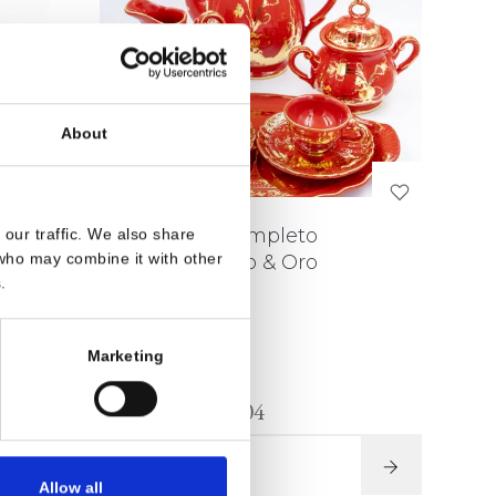
About
eto
Set da caffè completo
our traffic. We also share
 who may combine it with other
Garofano Rosso & Oro
.
GRG002
Marketing
€ 915,60
€ 824,04
VEDI DETTAGLI
Allow all