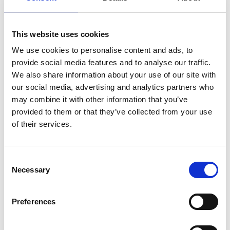
€ 183,60
€ 184,32
This website uses cookies
VEDI DETTAGLI
VEDI DETTAGLI
We use cookies to personalise content and ads, to
provide social media features and to analyse our traffic.
We also share information about your use of our site with
our social media, advertising and analytics partners who
may combine it with other information that you’ve
provided to them or that they’ve collected from your use
of their services.
Consent
Necessary
Selection
Mini Set da Caffè
Mini Set da caffè
Garofano Imola
Garofano Rosa
Preferences
SEGI006
GRSETC01