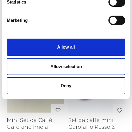
Statistics
€ 184,32
€ 184,32
Marketing
VEDI DETTAGLI
VEDI DETTAGLI
Allow all
Allow selection
Deny
Mini Set da Caffè
Set da caffè mini
Garofano Imola
Garofano Rosso &