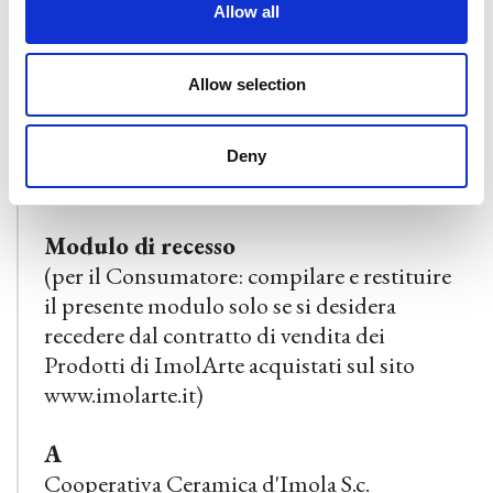
diretti della restituzione dei Prodotti.
Allow all
Ricordiamo che Lei è responsabile solo
della diminuzione del valore dei Prodotti
Allow selection
risultante da una manipolazione del bene
diversa da quella necessaria per stabilire la
natura, le caratteristiche ed il
Deny
funzionamento dei beni.
Modulo di recesso
(per il Consumatore: compilare e restituire
il presente modulo solo se si desidera
recedere dal contratto di vendita dei
Prodotti di ImolArte acquistati sul sito
www.imolarte.it)
A
Cooperativa Ceramica d'Imola S.c.