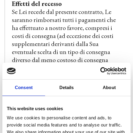
Effetti del recesso
Se Lei recede dal presente contratto, Le
saranno rimborsati tutti i pagamenti che
ha effettuato a nostro favore, compresi i
costi di consegna (ad eccezione dei costi
supplementari derivanti dalla Sua
eventuale scelta di un tipo di consegna
diverso dal meno costoso di consegna
standard da noi offerto) senza indebito
ritardo ed in ogni caso non oltre 14 giorni
dal giorno in cui siamo informati della Sua
Consent
Details
About
decisione di recedere dal contratto. Il
rimborso può essere sospeso fino al
ricevimento dei Prodotti. Detti rimborsi
This website uses cookies
saranno effettuati utilizzando lo stesso
We use cookies to personalise content and ads, to
mezzo di pagamento da Lei usato per la
provide social media features and to analyse our traffic.
transazione iniziale.
We also share information about your use of our site with